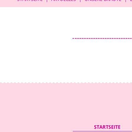
überspringen
Navigation
STARTSEITE