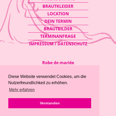
BRAUTKLEIDER
LOCATION
DEIN TERMIN
BRAUTBILDER
TERMINANFRAGE
IMPRESSUM / DATENSCHUTZ
Robe de mariée
Sonnenstraße 59
08371 Glauchau
Diese Website verwendet Cookies, um die
Telefon:
03763 / 415 97 89
Nutzerfreundlichkeit zu erhöhen.
Mobil:
0175 / 34 56 817
Mehr erfahren
E-Mail:
info@robe-de-mariee.de
Verstanden