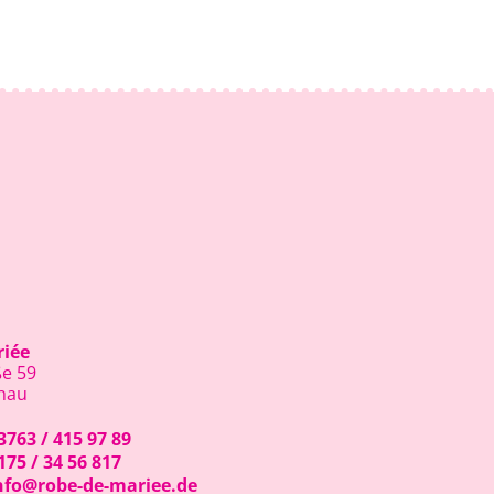
riée
e 59
hau
3763 / 415 97 89
175 / 34 56 817
nfo@robe-de-mariee.de