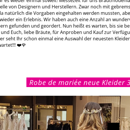
ar es wieder einmal soweit! Messezeit für uns Brautmoden
lle von Designern und Herstellern. Zwar noch mit gebrem
a natürlich die Vorgaben eingehalten werden mussten, abe
wieder ein Erlebnis. Wir haben auch eine Anzahl an wunder
dern gefunden und geordert. Nun heißt es warten, bis sie be
n und Euch, liebe Bräute, für Anproben und Kauf zur Verfüg
er seht Ihr schon einmal eine Auswahl der neuesten Kleider,
artet!!! ❤️🌹
Robe de mariée neue Kleider 3