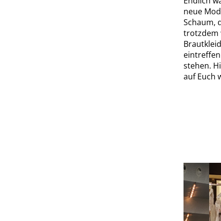
Endlich w
neue Mode
Schaum, d
trotzdem 
Brautklei
eintreffe
stehen. Hi
auf Euch w
mariée neue Kleider 1
mariée neue Kleider 2