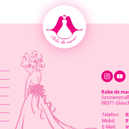
Robe de ma
Sonnenstraß
08371 Glauc
Telefon:
0
Mobil:
0
E-Mail:
i